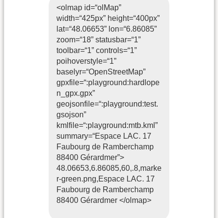
<olmap id=“olMap”
width=“425px” height=“400px”
lat=“48.06653” lon=“6.86085”
zoom=“18” statusbar=“1”
toolbar=“1” controls=“1”
poihoverstyle=“1”
baselyr=“OpenStreetMap”
gpxfile=“:playground:hardlope
n_gpx.gpx”
geojsonfile=“:playground:test.
gsojson”
kmlfile=“:playground:mtb.kml”
summary=“Espace LAC. 17
Faubourg de Ramberchamp
88400 Gérardmer”>
48.06653,6.86085,60,.8,marke
r-green.png,Espace LAC. 17
Faubourg de Ramberchamp
88400 Gérardmer </olmap>