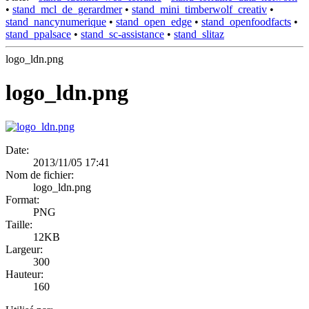
•
stand_mcl_de_gerardmer
•
stand_mini_timberwolf_creativ
•
stand_nancynumerique
•
stand_open_edge
•
stand_openfoodfacts
•
stand_ppalsace
•
stand_sc-assistance
•
stand_slitaz
logo_ldn.png
logo_ldn.png
Date:
2013/11/05 17:41
Nom de fichier:
logo_ldn.png
Format:
PNG
Taille:
12KB
Largeur:
300
Hauteur:
160